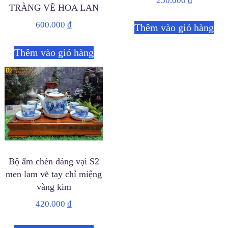
250.000
₫
TRÀNG VẼ HOA LAN
600.000
₫
Thêm vào giỏ hàng
Thêm vào giỏ hàng
Bộ ấm chén dáng vại S2
men lam vẽ tay chỉ miệng
vàng kim
420.000
₫