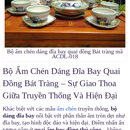
Bộ ấm chén dáng đĩa bay quai đồng Bát tràng mã
ACDL-018
Bộ Ấm Chén Dáng Đĩa Bay Quai
Đồng Bát Tràng – Sự Giao Thoa
Giữa Truyền Thống Và Hiện Đại
Khác biệt với các mẫu
ấm chén
truyền thống,
bộ
dáng đĩa bay
nổi bật với phần thân ấm tròn dẹt như
đĩa bay, tạo hình độc đáo và hiện đại. Điểm nhấn ấn
tượng nằm ở
quai ấm bọc đồng thủ công
– không