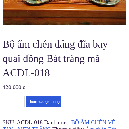
Bộ ấm chén dáng đĩa bay
quai đồng Bát tràng mã
ACDL-018
420.000
₫
Thêm vào giỏ hàng
SKU:
ACDL-018
Danh mục:
BỘ ẤM CHÉN VẼ
TAY - MEN TRẮNG
Thương hiệu:
Ấm chén Bát