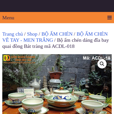
Menu
Trang chủ
/
Shop
/
BỘ ẤM CHÉN
/
BỘ ẤM CHÉN
VẼ TAY - MEN TRẮNG
/ Bộ ấm chén dáng đĩa bay
quai đồng Bát tràng mã ACDL-018