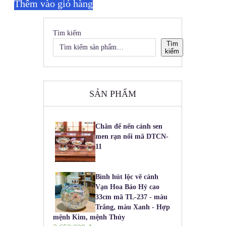
Thêm vào giỏ hàng
Tìm kiếm
Tìm
kiếm
SẢN PHẨM
Chân đế nến cánh sen
men rạn nổi mã DTCN-
11
Bình hút lộc vẽ cảnh
Vạn Hoa Báo Hỷ cao
33cm mã TL-237 - màu
Trắng, màu Xanh - Hợp
mệnh Kim, mệnh Thủy