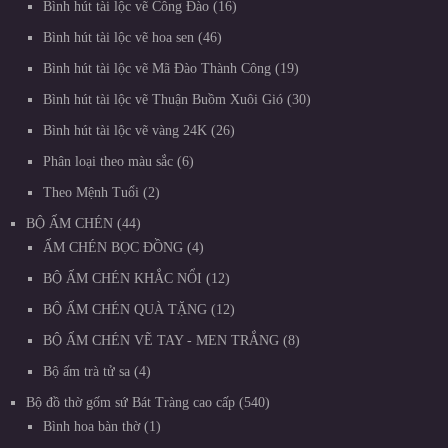
Bình hút tài lộc vẽ Công Đào
16
Bình hút tài lộc vẽ hoa sen
46
Bình hút tài lộc vẽ Mã Đào Thành Công
19
Bình hút tài lộc vẽ Thuận Buồm Xuôi Gió
30
Bình hút tài lộc vẽ vàng 24K
26
Phân loại theo màu sắc
6
Theo Mệnh Tuổi
2
BỘ ẤM CHÉN
44
ẤM CHÉN BỌC ĐỒNG
4
BỘ ẤM CHÉN KHẮC NỔI
12
BỘ ẤM CHÉN QUÀ TẶNG
12
BỘ ẤM CHÉN VẼ TAY - MEN TRẮNG
8
Bộ ấm trà tử sa
4
Bộ đồ thờ gốm sứ Bát Tràng cao cấp
540
Bình hoa bàn thờ
1