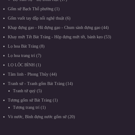
Gốm sứ Bạch Thổ phường
1
Gốm vuốt tay đắp nổi nghệ thuật
6
Khạp đựng gạo - Hũ đựng gạo - Chum sành đựng gạo
44
Khay mứt Tết Bát Tràng - Hộp đựng mứt tết, bánh kẹo
53
Lọ hoa Bát Tràng
8
Lọ hoa trang trí
7
LỌ LỘC BÌNH
1
Tâm linh - Phong Thủy
44
Tranh sứ - Tranh gốm Bát Tràng
14
Tranh tứ quý
5
Tượng gốm sứ Bát Tràng
1
Tượng trang trí
1
Vò nước, Bình đựng nước gốm sứ
20