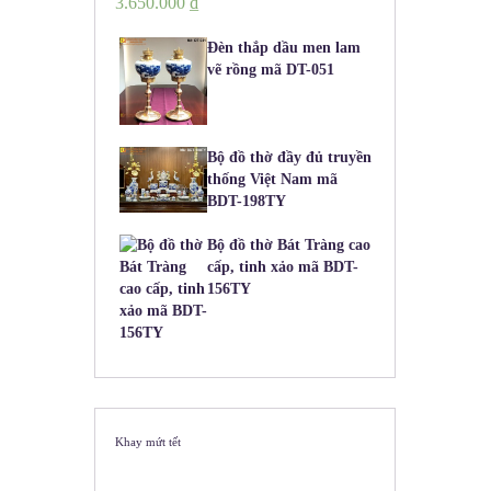
3.650.000
₫
Đèn thắp dầu men lam
vẽ rồng mã DT-051
Bộ đồ thờ đầy đủ truyền
thống Việt Nam mã
BDT-198TY
Bộ đồ thờ Bát Tràng cao
cấp, tinh xảo mã BDT-
156TY
Khay mứt tết