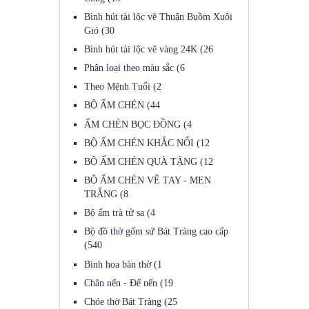
Bình hút tài lộc vẽ Thuận Buồm Xuôi
Gió
(30
Bình hút tài lộc vẽ vàng 24K
(26
Phân loại theo màu sắc
(6
Theo Mệnh Tuổi
(2
BỘ ẤM CHÉN
(44
ẤM CHÉN BỌC ĐỒNG
(4
BỘ ẤM CHÉN KHẮC NỔI
(12
BỘ ẤM CHÉN QUÀ TẶNG
(12
BỘ ẤM CHÉN VẼ TAY - MEN
TRẮNG
(8
Bộ ấm trà tử sa
(4
Bộ đồ thờ gốm sứ Bát Tràng cao cấp
(540
Bình hoa bàn thờ
(1
Chân nến - Đế nến
(19
Chóe thờ Bát Tràng
(25