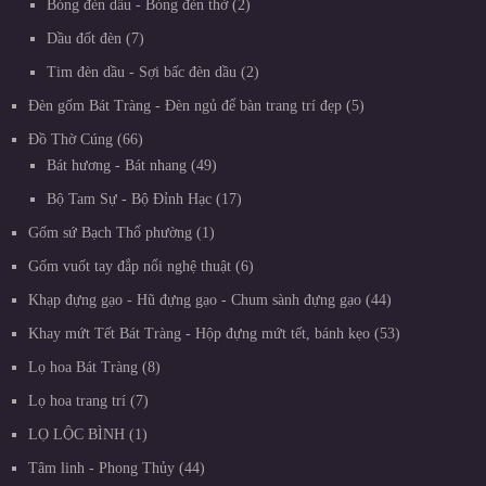
Bóng đèn dầu - Bóng đèn thờ
2
Dầu đốt đèn
7
Tim đèn dầu - Sợi bấc đèn dầu
2
Đèn gốm Bát Tràng - Đèn ngủ để bàn trang trí đẹp
5
Đồ Thờ Cúng
66
Bát hương - Bát nhang
49
Bộ Tam Sự - Bộ Đỉnh Hạc
17
Gốm sứ Bạch Thổ phường
1
Gốm vuốt tay đắp nổi nghệ thuật
6
Khạp đựng gạo - Hũ đựng gạo - Chum sành đựng gạo
44
Khay mứt Tết Bát Tràng - Hộp đựng mứt tết, bánh kẹo
53
Lọ hoa Bát Tràng
8
Lọ hoa trang trí
7
LỌ LỘC BÌNH
1
Tâm linh - Phong Thủy
44