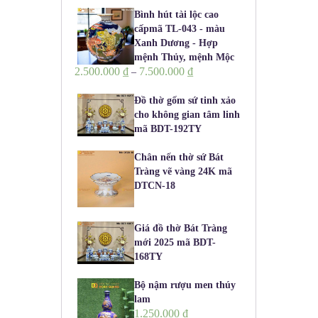
Bình hút tài lộc cao
cấpmã TL-043 - màu
Xanh Dương - Hợp
mệnh Thủy, mệnh Mộc
2.500.000
₫
7.500.000
₫
–
Đồ thờ gốm sứ tinh xảo
cho không gian tâm linh
mã BDT-192TY
Chân nến thờ sứ Bát
Tràng vẽ vàng 24K mã
DTCN-18
Giá đồ thờ Bát Tràng
mới 2025 mã BDT-
168TY
Bộ nậm rượu men thúy
lam
1.250.000
₫