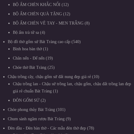
BỘ ẤM CHÉN KHẮC NỔI
12
BỘ ẤM CHÉN QUÀ TẶNG
12
BỘ ẤM CHÉN VẼ TAY - MEN TRẮNG
8
Bộ ấm trà tử sa
4
Bộ đồ thờ gốm sứ Bát Tràng cao cấp
540
Bình hoa bàn thờ
1
Chân nến - Đế nến
19
Chóe thờ Bát Tràng
25
Chậu trồng cây, chậu gốm sứ đất nung đẹp giá rẻ
10
Chậu trồng lan - Chậu sứ trồng lan, chậu gốm, chậu đất trồng lan đẹp
giá rẻ chuẩn Bát Tràng
1
ĐÔN GỐM SỨ
2
Chóe phong thủy Bát Tràng
101
Chum sành ngâm rượu Bát Tràng
9
Đèn dầu - Đèn bàn thờ - Các mẫu đèn thờ đẹp
78