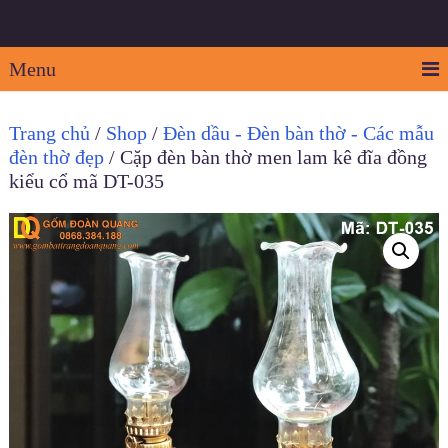
Menu
Trang chủ
/
Shop
/
Đèn dầu - Đèn bàn thờ - Các mẫu
đèn thờ đẹp
/ Cặp đèn bàn thờ men lam kê đĩa đồng
kiểu cổ mã DT-035