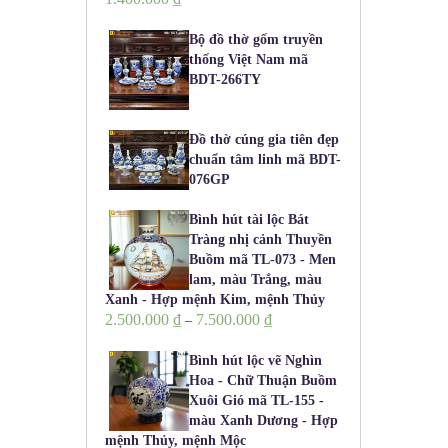
Bộ đồ thờ gốm truyền
thống Việt Nam mã
BDT-266TY
Đồ thờ cúng gia tiên đẹp
chuẩn tâm linh mã BDT-
076GP
Bình hút tài lộc Bát
Tràng nhị cảnh Thuyền
Buồm mã TL-073 - Men
lam, màu Trắng, màu
Xanh - Hợp mệnh Kim, mệnh Thủy
2.500.000
₫
7.500.000
₫
–
Bình hút lộc vẽ Nghìn
Hoa - Chữ Thuận Buồm
Xuôi Gió mã TL-155 -
màu Xanh Dương - Hợp
mệnh Thủy, mệnh Mộc