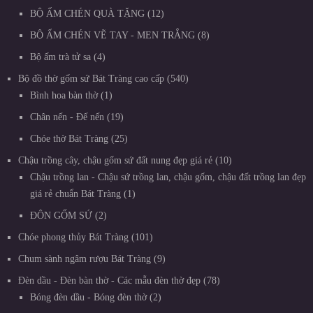
BỘ ẤM CHÉN QUÀ TẶNG
12
BỘ ẤM CHÉN VẼ TAY - MEN TRẮNG
8
Bộ ấm trà tử sa
4
Bộ đồ thờ gốm sứ Bát Tràng cao cấp
540
Bình hoa bàn thờ
1
Chân nến - Đế nến
19
Chóe thờ Bát Tràng
25
Chậu trồng cây, chậu gốm sứ đất nung đẹp giá rẻ
10
Chậu trồng lan - Chậu sứ trồng lan, chậu gốm, chậu đất trồng lan đẹp
giá rẻ chuẩn Bát Tràng
1
ĐÔN GỐM SỨ
2
Chóe phong thủy Bát Tràng
101
Chum sành ngâm rượu Bát Tràng
9
Đèn dầu - Đèn bàn thờ - Các mẫu đèn thờ đẹp
78
Bóng đèn dầu - Bóng đèn thờ
2