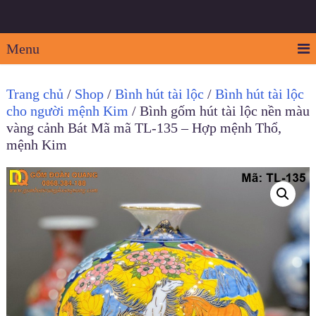
Menu
Trang chủ
/
Shop
/
Bình hút tài lộc
/
Bình hút tài lộc
cho người mệnh Kim
/ Bình gốm hút tài lộc nền màu
vàng cảnh Bát Mã mã TL-135 – Hợp mệnh Thổ,
mệnh Kim