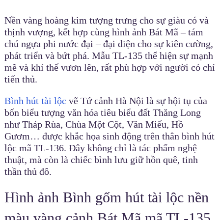
Nền vàng hoàng kim tượng trưng cho sự giàu có và
thịnh vượng, kết hợp cùng hình ảnh Bát Mã – tám
chú ngựa phi nước đại – đại diện cho sự kiên cường,
phát triển và bứt phá. Mẫu TL-135 thể hiện sự mạnh
mẽ và khí thế vươn lên, rất phù hợp với người có chí
tiến thủ.
Bình hút tài lộc
vẽ Tứ cảnh Hà Nội là sự hội tụ của
bốn biểu tượng văn hóa tiêu biểu đất Thăng Long
như Tháp Rùa, Chùa Một Cột, Văn Miếu, Hồ
Gươm… được khắc họa sinh động trên thân bình hút
lộc mã TL-136. Đây không chỉ là tác phẩm nghệ
thuật, mà còn là chiếc bình lưu giữ hồn quê, tinh
thần thủ đô.
Hình ảnh Bình gốm hút tài lộc nền
màu vàng cảnh Bát Mã mã TL-135