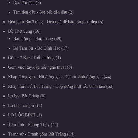
Dầu đốt đèn
7
Tim đèn dầu - Sợi bấc đèn dầu
2
Đèn gốm Bát Tràng - Đèn ngủ để bàn trang trí đẹp
5
Đồ Thờ Cúng
66
Bát hương - Bát nhang
49
Bộ Tam Sự - Bộ Đỉnh Hạc
17
Gốm sứ Bạch Thổ phường
1
Gốm vuốt tay đắp nổi nghệ thuật
6
Khạp đựng gạo - Hũ đựng gạo - Chum sành đựng gạo
44
Khay mứt Tết Bát Tràng - Hộp đựng mứt tết, bánh kẹo
53
Lọ hoa Bát Tràng
8
Lọ hoa trang trí
7
LỌ LỘC BÌNH
1
Tâm linh - Phong Thủy
44
Tranh sứ - Tranh gốm Bát Tràng
14