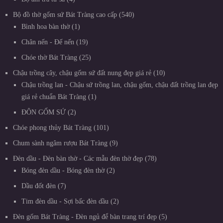
Bộ đồ thờ gốm sứ Bát Tràng cao cấp
540
Bình hoa bàn thờ
1
Chân nến - Đế nến
19
Chóe thờ Bát Tràng
25
Chậu trồng cây, chậu gốm sứ đất nung đẹp giá rẻ
10
Chậu trồng lan - Chậu sứ trồng lan, chậu gốm, chậu đất trồng lan đẹp
giá rẻ chuẩn Bát Tràng
1
ĐÔN GỐM SỨ
2
Chóe phong thủy Bát Tràng
101
Chum sành ngâm rượu Bát Tràng
9
Đèn dầu - Đèn bàn thờ - Các mẫu đèn thờ đẹp
78
Bóng đèn dầu - Bóng đèn thờ
2
Dầu đốt đèn
7
Tim đèn dầu - Sợi bấc đèn dầu
2
Đèn gốm Bát Tràng - Đèn ngủ để bàn trang trí đẹp
5