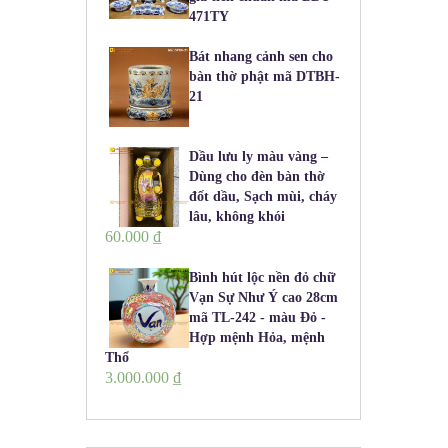
471TY
Bát nhang cảnh sen cho
bàn thờ phật mã DTBH-
21
Dầu lưu ly màu vàng –
Dùng cho đèn bàn thờ
đốt dầu, Sạch mùi, cháy
lâu, không khói
60.000
₫
Bình hút lộc nền đỏ chữ
Vạn Sự Như Ý cao 28cm
mã TL-242 - màu Đỏ -
Hợp mệnh Hỏa, mệnh
Thổ
3.000.000
₫