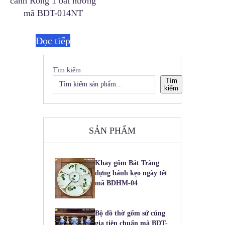
cảnh Rồng 1 bát hương
mã BDT-014NT
Đọc tiếp
Tìm kiếm
Tìm
kiếm
SẢN PHẨM
Khay gốm Bát Tràng
đựng bánh kẹo ngày tết
mã BDHM-04
Bộ đồ thờ gốm sứ cúng
gia tiên chuẩn mã BDT-