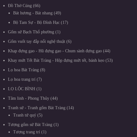
Đồ Thờ Cúng
66
Bát hương - Bát nhang
49
Bộ Tam Sự - Bộ Đỉnh Hạc
17
Gốm sứ Bạch Thổ phường
1
Gốm vuốt tay đắp nổi nghệ thuật
6
Khạp đựng gạo - Hũ đựng gạo - Chum sành đựng gạo
44
Khay mứt Tết Bát Tràng - Hộp đựng mứt tết, bánh kẹo
53
Lọ hoa Bát Tràng
8
Lọ hoa trang trí
7
LỌ LỘC BÌNH
1
Tâm linh - Phong Thủy
44
Tranh sứ - Tranh gốm Bát Tràng
14
Tranh tứ quý
5
Tượng gốm sứ Bát Tràng
1
Tượng trang trí
1