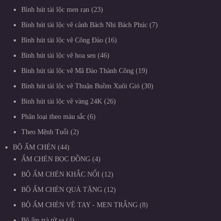
Bình hút tài lộc men rạn
23
Bình hút tài lộc vẽ cảnh Bách Nhi Bách Phúc
7
Bình hút tài lộc vẽ Công Đào
16
Bình hút tài lộc vẽ hoa sen
46
Bình hút tài lộc vẽ Mã Đào Thành Công
19
Bình hút tài lộc vẽ Thuận Buồm Xuôi Gió
30
Bình hút tài lộc vẽ vàng 24K
26
Phân loại theo màu sắc
6
Theo Mệnh Tuổi
2
BỘ ẤM CHÉN
44
ẤM CHÉN BỌC ĐỒNG
4
BỘ ẤM CHÉN KHẮC NỔI
12
BỘ ẤM CHÉN QUÀ TẶNG
12
BỘ ẤM CHÉN VẼ TAY - MEN TRẮNG
8
Bộ ấm trà tử sa
4