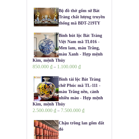
Bộ đồ thờ gốm sứ Bát
Tràng chất lượng truyền
thống mã BDT-219TY
Bình hút lộc Bát Tràng
Việt Nam mã TL016 -
Men lam, màu Trắng,
màu Xanh - Hợp mệnh
Kim, mệnh Thủy
850.000
₫
1.100.000
₫
–
Bình tài lộc Bát Tràng
chữ Phúc mã TL-111 -
màu Trắng nền, cảnh
nhiều màu - Hợp mệnh
Kim, mệnh Thủy
2.500.000
₫
7.500.000
₫
–
Chậu trồng lan gốm đất
đỏ