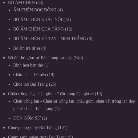
BỘ ẤM CHÉN
44
ẤM CHÉN BỌC ĐỒNG
4
BỘ ẤM CHÉN KHẮC NỔI
12
BỘ ẤM CHÉN QUÀ TẶNG
12
BỘ ẤM CHÉN VẼ TAY - MEN TRẮNG
8
Bộ ấm trà tử sa
4
Bộ đồ thờ gốm sứ Bát Tràng cao cấp
540
Bình hoa bàn thờ
1
Chân nến - Đế nến
19
Chóe thờ Bát Tràng
25
Chậu trồng cây, chậu gốm sứ đất nung đẹp giá rẻ
10
Chậu trồng lan - Chậu sứ trồng lan, chậu gốm, chậu đất trồng lan đẹp
giá rẻ chuẩn Bát Tràng
1
ĐÔN GỐM SỨ
2
Chóe phong thủy Bát Tràng
101
Chum sành ngâm rượu Bát Tràng
9