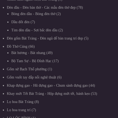
Đèn dầu - Đèn bàn thờ - Các mẫu đèn thờ đẹp
78
Bóng đèn dầu - Bóng đèn thờ
2
Dầu đốt đèn
7
Tim đèn dầu - Sợi bấc đèn dầu
2
Đèn gốm Bát Tràng - Đèn ngủ để bàn trang trí đẹp
5
Đồ Thờ Cúng
66
Bát hương - Bát nhang
49
Bộ Tam Sự - Bộ Đỉnh Hạc
17
Gốm sứ Bạch Thổ phường
1
Gốm vuốt tay đắp nổi nghệ thuật
6
Khạp đựng gạo - Hũ đựng gạo - Chum sành đựng gạo
44
Khay mứt Tết Bát Tràng - Hộp đựng mứt tết, bánh kẹo
53
Lọ hoa Bát Tràng
8
Lọ hoa trang trí
7