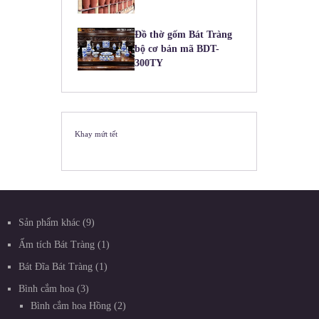
Đồ thờ gốm Bát Tràng
bộ cơ bản mã BDT-
300TY
Khay mứt tết
Sản phẩm khác
9
Ấm tích Bát Tràng
1
Bát Đĩa Bát Tràng
1
Bình cắm hoa
3
Bình cắm hoa Hồng
2