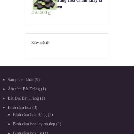
tràng Hoa Châm khay lá
sen
450.000
₫
Khay mứt tết
Sản phẩm khác
9
Ấm tích Bát Tràng
1
Bát Đĩa Bát Tràng
1
Bình cắm hoa
3
Bình cắm hoa Hồng
2
Bình cắm hoa lay ơn đẹp
1
Bình cắm hoa Ly
1