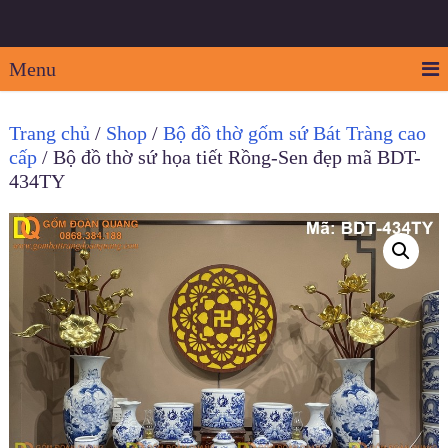
Menu
Trang chủ
/
Shop
/
Bộ đồ thờ gốm sứ Bát Tràng cao
cấp
/ Bộ đồ thờ sứ họa tiết Rồng-Sen đẹp mã BDT-
434TY