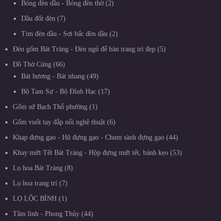
Bóng đèn dầu - Bóng đèn thờ
2
Dầu đốt đèn
7
Tim đèn dầu - Sợi bấc đèn dầu
2
Đèn gốm Bát Tràng - Đèn ngủ để bàn trang trí đẹp
5
Đồ Thờ Cúng
66
Bát hương - Bát nhang
49
Bộ Tam Sự - Bộ Đỉnh Hạc
17
Gốm sứ Bạch Thổ phường
1
Gốm vuốt tay đắp nổi nghệ thuật
6
Khạp đựng gạo - Hũ đựng gạo - Chum sành đựng gạo
44
Khay mứt Tết Bát Tràng - Hộp đựng mứt tết, bánh kẹo
53
Lọ hoa Bát Tràng
8
Lọ hoa trang trí
7
LỌ LỘC BÌNH
1
Tâm linh - Phong Thủy
44