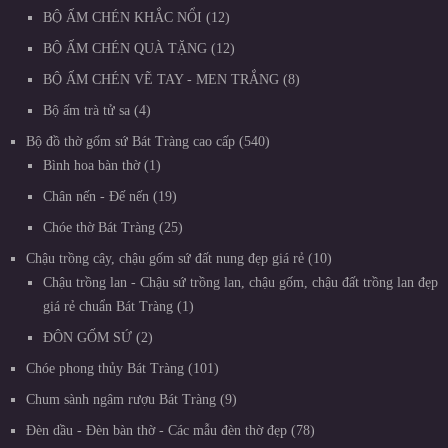
BỘ ẤM CHÉN KHẮC NỔI
12
BỘ ẤM CHÉN QUÀ TẶNG
12
BỘ ẤM CHÉN VẼ TAY - MEN TRẮNG
8
Bộ ấm trà tử sa
4
Bộ đồ thờ gốm sứ Bát Tràng cao cấp
540
Bình hoa bàn thờ
1
Chân nến - Đế nến
19
Chóe thờ Bát Tràng
25
Chậu trồng cây, chậu gốm sứ đất nung đẹp giá rẻ
10
Chậu trồng lan - Chậu sứ trồng lan, chậu gốm, chậu đất trồng lan đẹp
giá rẻ chuẩn Bát Tràng
1
ĐÔN GỐM SỨ
2
Chóe phong thủy Bát Tràng
101
Chum sành ngâm rượu Bát Tràng
9
Đèn dầu - Đèn bàn thờ - Các mẫu đèn thờ đẹp
78