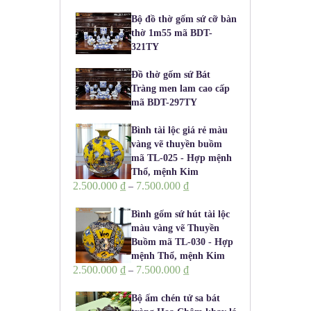
Bộ đồ thờ gốm sứ cỡ bàn
thờ 1m55 mã BDT-
321TY
Đồ thờ gốm sứ Bát
Tràng men lam cao cấp
mã BDT-297TY
Bình tài lộc giá rẻ màu
vàng vẽ thuyền buồm
mã TL-025 - Hợp mệnh
Thổ, mệnh Kim
2.500.000
₫
7.500.000
₫
–
Bình gốm sứ hút tài lộc
màu vàng vẽ Thuyền
Buồm mã TL-030 - Hợp
mệnh Thổ, mệnh Kim
2.500.000
₫
7.500.000
₫
–
Bộ ấm chén tử sa bát