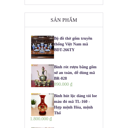
SẢN PHẨM
Bộ đồ thờ gốm truyền
thống Việt Nam mã
BDT-266TY
Bình rót rượu bằng gốm
sứ an toàn, dễ dùng mã
BR-028
890.000
₫
Bình hút lộc dáng tỏi loe
màu đỏ mã TL-160 -
Hợp mệnh Hỏa, mệnh
Thổ
1.800.000
₫