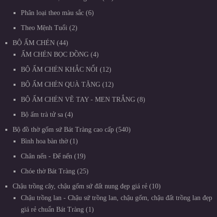
Phân loại theo màu sắc
6
Theo Mệnh Tuổi
2
BỘ ẤM CHÉN
44
ẤM CHÉN BỌC ĐỒNG
4
BỘ ẤM CHÉN KHẮC NỔI
12
BỘ ẤM CHÉN QUÀ TẶNG
12
BỘ ẤM CHÉN VẼ TAY - MEN TRẮNG
8
Bộ ấm trà tử sa
4
Bộ đồ thờ gốm sứ Bát Tràng cao cấp
540
Bình hoa bàn thờ
1
Chân nến - Đế nến
19
Chóe thờ Bát Tràng
25
Chậu trồng cây, chậu gốm sứ đất nung đẹp giá rẻ
10
Chậu trồng lan - Chậu sứ trồng lan, chậu gốm, chậu đất trồng lan đẹp
giá rẻ chuẩn Bát Tràng
1