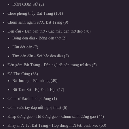
ĐÔN GỐM SỨ
2
Chóe phong thủy Bát Tràng
101
Chum sành ngâm rượu Bát Tràng
9
Đèn dầu - Đèn bàn thờ - Các mẫu đèn thờ đẹp
78
Bóng đèn dầu - Bóng đèn thờ
2
Dầu đốt đèn
7
Tim đèn dầu - Sợi bấc đèn dầu
2
Đèn gốm Bát Tràng - Đèn ngủ để bàn trang trí đẹp
5
Đồ Thờ Cúng
66
Bát hương - Bát nhang
49
Bộ Tam Sự - Bộ Đỉnh Hạc
17
Gốm sứ Bạch Thổ phường
1
Gốm vuốt tay đắp nổi nghệ thuật
6
Khạp đựng gạo - Hũ đựng gạo - Chum sành đựng gạo
44
Khay mứt Tết Bát Tràng - Hộp đựng mứt tết, bánh kẹo
53