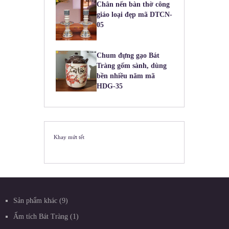
Chân nến bàn thờ công
giáo loại đẹp mã DTCN-
05
Chum đựng gạo Bát
Tràng gốm sành, dùng
bền nhiều năm mã
HDG-35
Khay mứt tết
Sản phẩm khác
9
Ấm tích Bát Tràng
1