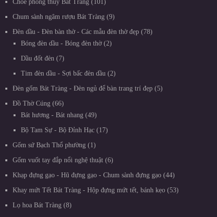
Chóe phong thủy Bát Tràng
101
Chum sành ngâm rượu Bát Tràng
9
Đèn dầu - Đèn bàn thờ - Các mẫu đèn thờ đẹp
78
Bóng đèn dầu - Bóng đèn thờ
2
Dầu đốt đèn
7
Tim đèn dầu - Sợi bấc đèn dầu
2
Đèn gốm Bát Tràng - Đèn ngủ để bàn trang trí đẹp
5
Đồ Thờ Cúng
66
Bát hương - Bát nhang
49
Bộ Tam Sự - Bộ Đỉnh Hạc
17
Gốm sứ Bạch Thổ phường
1
Gốm vuốt tay đắp nổi nghệ thuật
6
Khạp đựng gạo - Hũ đựng gạo - Chum sành đựng gạo
44
Khay mứt Tết Bát Tràng - Hộp đựng mứt tết, bánh kẹo
53
Lọ hoa Bát Tràng
8