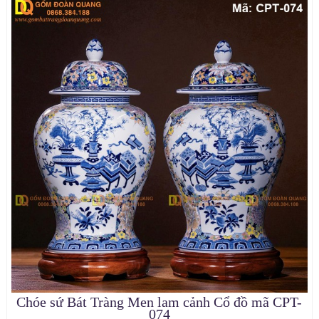
Chóe sứ Bát Tràng Men lam cảnh Cổ đồ mã CPT-
074