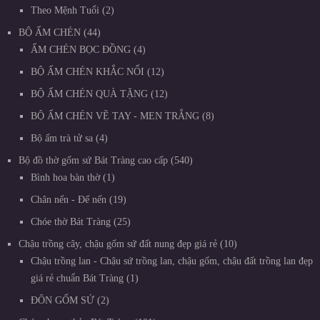
Theo Mệnh Tuổi
2
BỘ ẤM CHÉN
44
ẤM CHÉN BỌC ĐỒNG
4
BỘ ẤM CHÉN KHẮC NỔI
12
BỘ ẤM CHÉN QUÀ TẶNG
12
BỘ ẤM CHÉN VẼ TAY - MEN TRẮNG
8
Bộ ấm trà tử sa
4
Bộ đồ thờ gốm sứ Bát Tràng cao cấp
540
Bình hoa bàn thờ
1
Chân nến - Đế nến
19
Chóe thờ Bát Tràng
25
Chậu trồng cây, chậu gốm sứ đất nung đẹp giá rẻ
10
Chậu trồng lan - Chậu sứ trồng lan, chậu gốm, chậu đất trồng lan đẹp
giá rẻ chuẩn Bát Tràng
1
ĐÔN GỐM SỨ
2