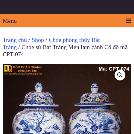
Menu
Trang chủ
/
Shop
/
Chóe phong thủy Bát
Tràng
/ Chóe sứ Bát Tràng Men lam cảnh Cổ đồ mã
CPT-074