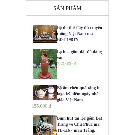
SẢN PHẨM
Bộ đồ thờ đầy đủ truyền
thống Việt Nam mã
BDT-198TY
Lọ hoa gốm đất đỏ dáng
vát
280.000
₫
Bộ ấm chén quà tặng in
logo kỷ niệm ngày nhà
giáo Việt Nam
155.000
₫
Bình hút tài lộc gốm Bát
Tràng vẽ Chữ Phúc mã
TL-116 - màu Trắng,